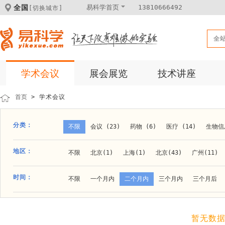
全国
易科学首页
13810666492
[切换城市]
全
学术会议
展会展览
技术讲座
首页
> 学术会议
分类：
不限
会议 (23)
药物 (6)
医疗 (14)
生物信息
科学仪器 (8)
医疗健康 (15)
成果转化 (2)
微
地区：
不限
北京(1)
上海(1)
北京(43)
广州(11)
体外诊断 (2)
细胞及分子生物 (10)
活动 (2)
贵阳(1)
石家庄(1)
郑州(1)
长春(1)
南京(1
时间：
不限
一个月内
二个月内
三个月内
三个月后
材料 (11)
材料化工 (1)
新材料 (1)
大连(2)
阿拉善盟(1)
青岛(1)
泰安(1)
烟台(
成都(4)
天津(3)
杭州(5)
重庆(1)
合肥(4)
暂无数