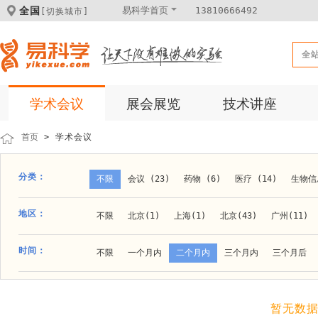
全国
易科学首页
13810666492
[切换城市]
全
学术会议
展会展览
技术讲座
首页
> 学术会议
分类：
不限
会议 (23)
药物 (6)
医疗 (14)
生物信息
科学仪器 (8)
医疗健康 (15)
成果转化 (2)
微
地区：
不限
北京(1)
上海(1)
北京(43)
广州(11)
体外诊断 (2)
细胞及分子生物 (10)
活动 (2)
贵阳(1)
石家庄(1)
郑州(1)
长春(1)
南京(1
时间：
不限
一个月内
二个月内
三个月内
三个月后
材料 (11)
材料化工 (1)
新材料 (1)
大连(2)
阿拉善盟(1)
青岛(1)
泰安(1)
烟台(
成都(4)
天津(3)
杭州(5)
重庆(1)
合肥(4)
暂无数