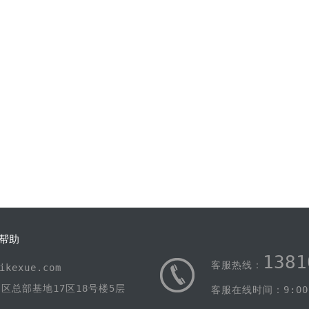
帮助
1381
客服热线：
kexue.com
区总部基地17区18号楼5层
客服在线时间：9:00-