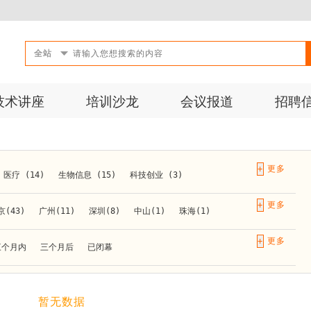
全站
技术讲座
培训沙龙
会议报道
招聘
+
医疗 (14)
生物信息 (15)
科技创业 (3)
成果转化 (2)
微生物 (1)
第三方检测 (11)
+
京(43)
广州(11)
深圳(8)
中山(1)
珠海(1)
10)
活动 (2)
生物医药 (27)
实验仪器 (1)
长春(1)
南京(10)
苏州(3)
无锡(1)
南通(2)
+
三个月内
三个月后
已闭幕
材料 (1)
)
泰安(1)
烟台(1)
太原(1)
西安(4)
上海(31)
重庆(1)
合肥(4)
(1)
暂无数据