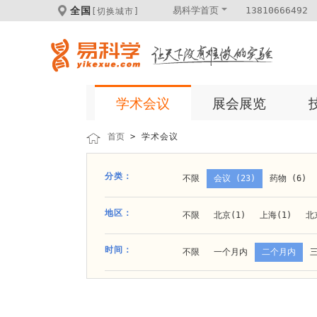
全国
易科学首页
13810666492
[切换城市]
学术会议
展会展览
首页
> 学术会议
分类：
不限
会议 (23)
药物 (6)
科学仪器 (8)
医疗健康 (15)
地区：
不限
北京(1)
上海(1)
北
体外诊断 (2)
细胞及分子生物 (
贵阳(1)
石家庄(1)
郑州(1)
时间：
不限
一个月内
二个月内
材料 (11)
材料化工 (1)
新
大连(2)
阿拉善盟(1)
青岛(1
成都(4)
天津(3)
杭州(5)