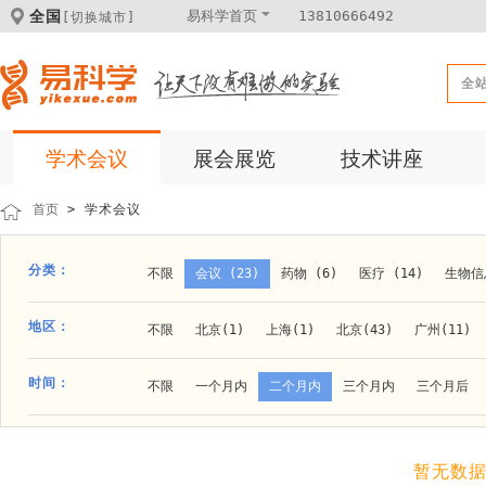
全国
易科学首页
13810666492
[切换城市]
全
学术会议
展会展览
技术讲座
首页
> 学术会议
分类：
不限
会议 (23)
药物 (6)
医疗 (14)
生物信息
科学仪器 (8)
医疗健康 (15)
成果转化 (2)
微
地区：
不限
北京(1)
上海(1)
北京(43)
广州(11)
体外诊断 (2)
细胞及分子生物 (10)
活动 (2)
贵阳(1)
石家庄(1)
郑州(1)
长春(1)
南京(1
时间：
不限
一个月内
二个月内
三个月内
三个月后
材料 (11)
材料化工 (1)
新材料 (1)
大连(2)
阿拉善盟(1)
青岛(1)
泰安(1)
烟台(
成都(4)
天津(3)
杭州(5)
重庆(1)
合肥(4)
暂无数