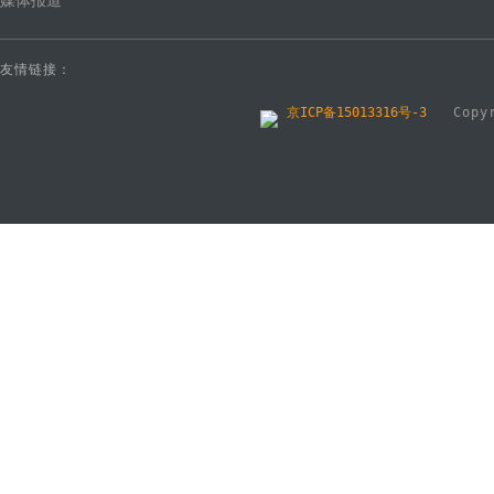
媒体报道
友情链接：
京ICP备15013316号-3
Copyri