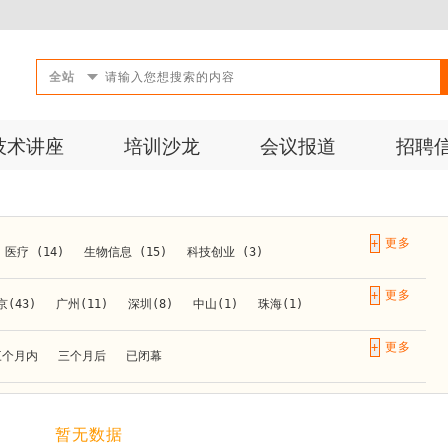
全站
技术讲座
培训沙龙
会议报道
招聘
+
医疗 (14)
生物信息 (15)
科技创业 (3)
成果转化 (2)
微生物 (1)
第三方检测 (11)
+
京(43)
广州(11)
深圳(8)
中山(1)
珠海(1)
10)
活动 (2)
生物医药 (27)
实验仪器 (1)
长春(1)
南京(10)
苏州(3)
无锡(1)
南通(2)
+
三个月内
三个月后
已闭幕
材料 (1)
)
泰安(1)
烟台(1)
太原(1)
西安(4)
上海(31)
重庆(1)
合肥(4)
(1)
暂无数据