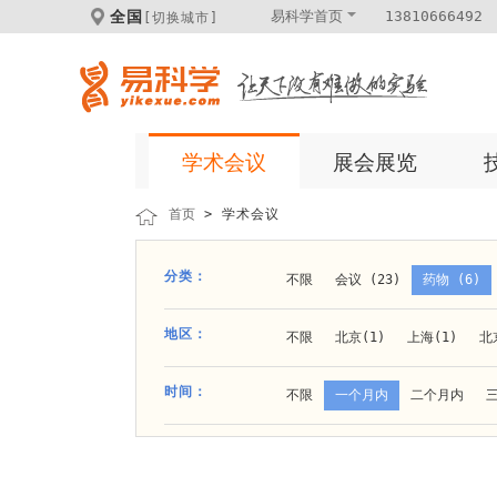
全国
易科学首页
13810666492
[切换城市]
学术会议
展会展览
首页
> 学术会议
分类：
不限
会议 (23)
药物 (6)
科学仪器 (8)
医疗健康 (15)
地区：
不限
北京(1)
上海(1)
北
体外诊断 (2)
细胞及分子生物 (
贵阳(1)
石家庄(1)
郑州(1)
时间：
不限
一个月内
二个月内
材料 (11)
材料化工 (1)
新
大连(2)
阿拉善盟(1)
青岛(1
成都(4)
天津(3)
杭州(5)