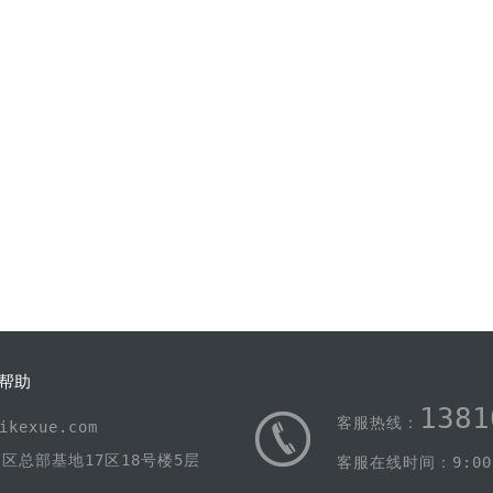
帮助
1381
客服热线：
kexue.com
区总部基地17区18号楼5层
客服在线时间：9:00-