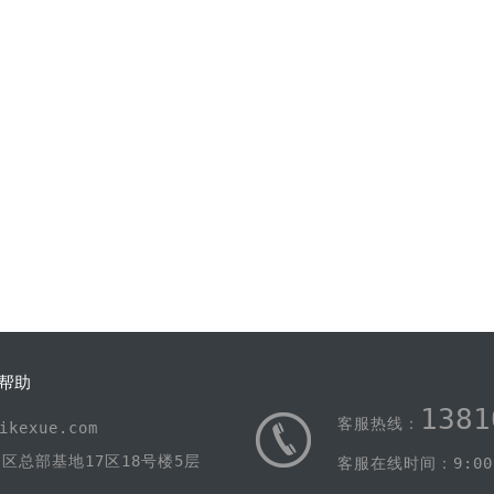
帮助
1381
客服热线：
kexue.com
区总部基地17区18号楼5层
客服在线时间：9:00-