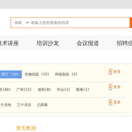
全站
技术讲座
培训沙龙
会议报道
招聘
+
医疗 (14)
生物信息 (15)
科技创业 (3)
成果转化 (2)
微生物 (1)
第三方检测 (11)
+
京(43)
广州(11)
深圳(8)
中山(1)
珠海(1)
10)
活动 (2)
生物医药 (27)
实验仪器 (1)
长春(1)
南京(10)
苏州(3)
无锡(1)
南通(2)
+
三个月内
三个月后
已闭幕
材料 (1)
)
泰安(1)
烟台(1)
太原(1)
西安(4)
上海(31)
重庆(1)
合肥(4)
(1)
暂无数据