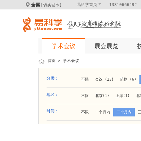
全国
易科学首页
13810666492
[切换城市]
学术会议
展会展览
首页
> 学术会议
分类：
不限
会议 (23)
药物 (6)
科学仪器 (8)
医疗健康 (15)
地区：
不限
北京(1)
上海(1)
北
体外诊断 (2)
细胞及分子生物 (
贵阳(1)
石家庄(1)
郑州(1)
时间：
不限
一个月内
二个月内
材料 (11)
材料化工 (1)
新
大连(2)
阿拉善盟(1)
青岛(1
成都(4)
天津(3)
杭州(5)