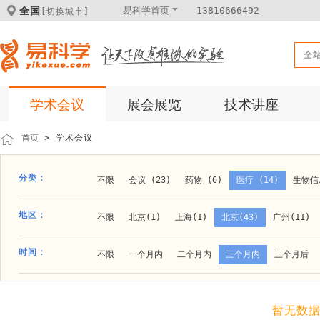
全国
易科学首页
13810666492
[切换城市]
全
学术会议
展会展览
技术讲座
首页
> 学术会议
分类：
不限
会议 (23)
药物 (6)
医疗 (14)
生物信息
科学仪器 (8)
医疗健康 (15)
成果转化 (2)
微
地区：
不限
北京(1)
上海(1)
北京(43)
广州(11)
体外诊断 (2)
细胞及分子生物 (10)
活动 (2)
贵阳(1)
石家庄(1)
郑州(1)
长春(1)
南京(1
时间：
不限
一个月内
二个月内
三个月内
三个月后
材料 (11)
材料化工 (1)
新材料 (1)
大连(2)
阿拉善盟(1)
青岛(1)
泰安(1)
烟台(
成都(4)
天津(3)
杭州(5)
重庆(1)
合肥(4)
暂无数