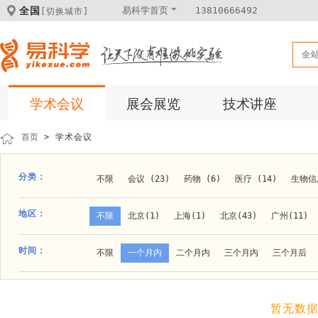
全国
易科学首页
13810666492
[切换城市]
全
学术会议
展会展览
技术讲座
首页
> 学术会议
分类：
不限
会议 (23)
药物 (6)
医疗 (14)
生物信息
科学仪器 (8)
医疗健康 (15)
成果转化 (2)
微
地区：
不限
北京(1)
上海(1)
北京(43)
广州(11)
体外诊断 (2)
细胞及分子生物 (10)
活动 (2)
贵阳(1)
石家庄(1)
郑州(1)
长春(1)
南京(1
时间：
不限
一个月内
二个月内
三个月内
三个月后
材料 (11)
材料化工 (1)
新材料 (1)
大连(2)
阿拉善盟(1)
青岛(1)
泰安(1)
烟台(
成都(4)
天津(3)
杭州(5)
重庆(1)
合肥(4)
暂无数