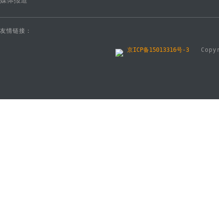
媒体报道
友情链接：
京ICP备15013316号-3
Copyri