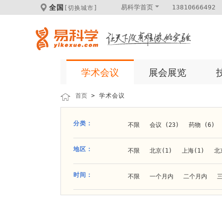
全国
易科学首页
13810666492
[切换城市]
学术会议
展会展览
首页
> 学术会议
分类：
不限
会议 (23)
药物 (6)
科学仪器 (8)
医疗健康 (15)
地区：
不限
北京(1)
上海(1)
北
体外诊断 (2)
细胞及分子生物 (
贵阳(1)
石家庄(1)
郑州(1)
时间：
不限
一个月内
二个月内
材料 (11)
材料化工 (1)
新
大连(2)
阿拉善盟(1)
青岛(1
成都(4)
天津(3)
杭州(5)