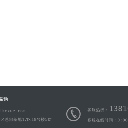
帮助
1381
客服热线：
kexue.com
区总部基地17区18号楼5层
客服在线时间：9:00-