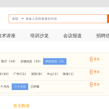
全站
技术讲座
培训沙龙
会议报道
招聘
+
医疗 (14)
生物信息 (15)
科技创业 (3)
成果转化 (2)
微生物 (1)
第三方检测 (11)
+
京(43)
广州(11)
深圳(8)
中山(1)
珠海(1)
10)
活动 (2)
生物医药 (27)
实验仪器 (1)
长春(1)
南京(10)
苏州(3)
无锡(1)
南通(2)
+
三个月内
三个月后
已闭幕
材料 (1)
)
泰安(1)
烟台(1)
太原(1)
西安(4)
上海(31)
重庆(1)
合肥(4)
(1)
暂无数据