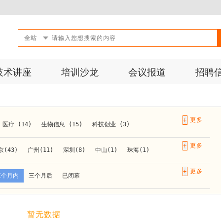
全站
技术讲座
培训沙龙
会议报道
招聘
+
医疗 (14)
生物信息 (15)
科技创业 (3)
成果转化 (2)
微生物 (1)
第三方检测 (11)
+
京(43)
广州(11)
深圳(8)
中山(1)
珠海(1)
10)
活动 (2)
生物医药 (27)
实验仪器 (1)
长春(1)
南京(10)
苏州(3)
无锡(1)
南通(2)
+
三个月内
三个月后
已闭幕
材料 (1)
)
泰安(1)
烟台(1)
太原(1)
西安(4)
上海(31)
重庆(1)
合肥(4)
(1)
暂无数据