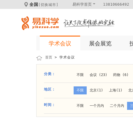
全国
易科学首页
13810666492
[切换城市]
学术会议
展会展览
首页
> 学术会议
分类：
不限
会议 (23)
药物 (6)
科学仪器 (8)
医疗健康 (15)
地区：
不限
北京(1)
上海(1)
北
体外诊断 (2)
细胞及分子生物 (
贵阳(1)
石家庄(1)
郑州(1)
时间：
不限
一个月内
二个月内
材料 (11)
材料化工 (1)
新
大连(2)
阿拉善盟(1)
青岛(1
成都(4)
天津(3)
杭州(5)