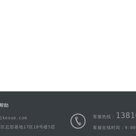
帮助
1381
客服热线：
kexue.com
区总部基地17区18号楼5层
客服在线时间：9:00-