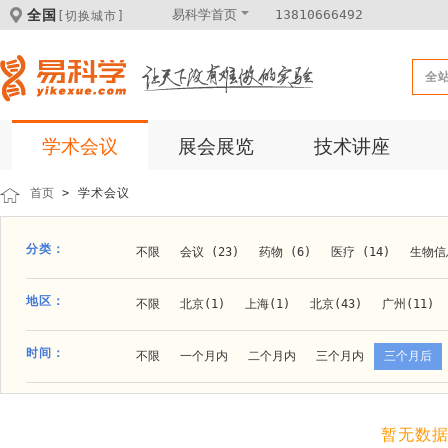
全国
易科学首页
13810666492
[切换城市]
全
学术会议
展会展览
技术讲座
首页
> 学术会议
分类：
不限
会议 (23)
药物 (6)
医疗 (14)
生物信息
科学仪器 (8)
医疗健康 (15)
成果转化 (2)
微
地区：
不限
北京(1)
上海(1)
北京(43)
广州(11)
体外诊断 (2)
细胞及分子生物 (10)
活动 (2)
贵阳(1)
石家庄(1)
郑州(1)
长春(1)
南京(1
时间：
不限
一个月内
二个月内
三个月内
三个月后
材料 (11)
材料化工 (1)
新材料 (1)
大连(2)
阿拉善盟(1)
青岛(1)
泰安(1)
烟台(
成都(4)
天津(3)
杭州(5)
重庆(1)
合肥(4)
暂无数