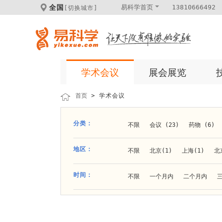
全国
易科学首页
13810666492
[切换城市]
学术会议
展会展览
首页
> 学术会议
分类：
不限
会议 (23)
药物 (6)
科学仪器 (8)
医疗健康 (15)
地区：
不限
北京(1)
上海(1)
北
体外诊断 (2)
细胞及分子生物 (
贵阳(1)
石家庄(1)
郑州(1)
时间：
不限
一个月内
二个月内
材料 (11)
材料化工 (1)
新
大连(2)
阿拉善盟(1)
青岛(1
成都(4)
天津(3)
杭州(5)