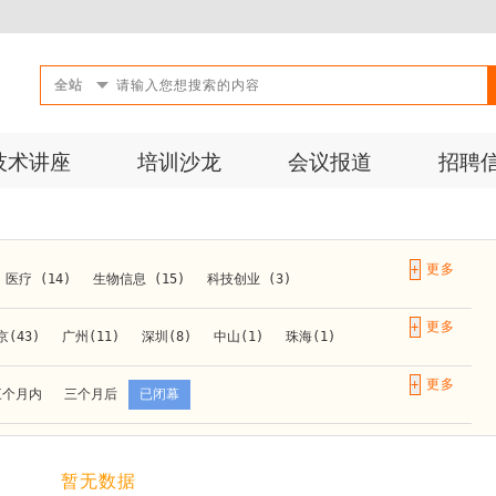
全站
技术讲座
培训沙龙
会议报道
招聘
+
医疗 (14)
生物信息 (15)
科技创业 (3)
成果转化 (2)
微生物 (1)
第三方检测 (11)
+
京(43)
广州(11)
深圳(8)
中山(1)
珠海(1)
10)
活动 (2)
生物医药 (27)
实验仪器 (1)
长春(1)
南京(10)
苏州(3)
无锡(1)
南通(2)
+
三个月内
三个月后
已闭幕
材料 (1)
)
泰安(1)
烟台(1)
太原(1)
西安(4)
上海(31)
重庆(1)
合肥(4)
(1)
暂无数据