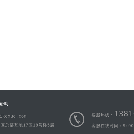
帮助
1381
客服热线：
kexue.com
区总部基地17区18号楼5层
客服在线时间：9:00-