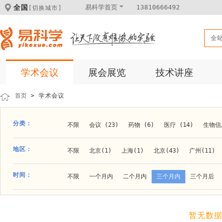
全国
易科学首页
13810666492
[切换城市]
全
学术会议
展会展览
技术讲座
首页
> 学术会议
分类：
不限
会议 (23)
药物 (6)
医疗 (14)
生物信息
科学仪器 (8)
医疗健康 (15)
成果转化 (2)
微
地区：
不限
北京(1)
上海(1)
北京(43)
广州(11)
体外诊断 (2)
细胞及分子生物 (10)
活动 (2)
贵阳(1)
石家庄(1)
郑州(1)
长春(1)
南京(1
时间：
不限
一个月内
二个月内
三个月内
三个月后
材料 (11)
材料化工 (1)
新材料 (1)
大连(2)
阿拉善盟(1)
青岛(1)
泰安(1)
烟台(
成都(4)
天津(3)
杭州(5)
重庆(1)
合肥(4)
暂无数