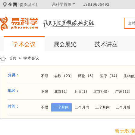
全国
易科学首页
13810666492
[切换城市]
全
学术会议
展会展览
技术讲座
首页
> 学术会议
分类：
不限
会议 (23)
药物 (6)
医疗 (14)
生物信息
科学仪器 (8)
医疗健康 (15)
成果转化 (2)
微
地区：
不限
北京(1)
上海(1)
北京(43)
广州(11)
体外诊断 (2)
细胞及分子生物 (10)
活动 (2)
贵阳(1)
石家庄(1)
郑州(1)
长春(1)
南京(1
时间：
不限
一个月内
二个月内
三个月内
三个月后
材料 (11)
材料化工 (1)
新材料 (1)
大连(2)
阿拉善盟(1)
青岛(1)
泰安(1)
烟台(
成都(4)
天津(3)
杭州(5)
重庆(1)
合肥(4)
暂无数