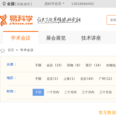
全国
易科学首页
13810666492
[切换城市]
全
学术会议
展会展览
技术讲座
首页
> 学术会议
分类：
不限
会议 (23)
药物 (6)
医疗 (14)
生物信息
科学仪器 (8)
医疗健康 (15)
成果转化 (2)
微
地区：
不限
北京(1)
上海(1)
北京(43)
广州(11)
体外诊断 (2)
细胞及分子生物 (10)
活动 (2)
贵阳(1)
石家庄(1)
郑州(1)
长春(1)
南京(1
时间：
不限
一个月内
二个月内
三个月内
三个月后
材料 (11)
材料化工 (1)
新材料 (1)
大连(2)
阿拉善盟(1)
青岛(1)
泰安(1)
烟台(
成都(4)
天津(3)
杭州(5)
重庆(1)
合肥(4)
暂无数