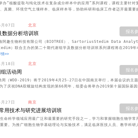
学将举办“核酸提取与纯化技术在复杂成分样本中的应用”系列课程，课程主要针对
、真菌、环境空气土壤样本、临床样本等，协助科研和临床工作者迈开最重要
06月07日
北京
报名
及数据分析培训班
生物科技有限公司（BIOTREE）、SartoriusStedim Data Analyt
s Stedim）联合主办的第二十期代谢组学及数据分析培训班系列课程将在2019年
情>>
04月18日
北京
报名
因组活动周
周（WDD-2019）将于2019年4月25-27日在中国南京举行，本届会议的主
为了庆祝DNA双螺旋结构发现的第66周年，组委会将举办2019第十届国际基因
04月27日
南京
报名
常用技术与研究进展培训班
生命科学领域应用最广泛和最重要的研究手段之一，学习和掌握细胞生物学常
重要。为推广细胞生物学基础理论与实验技术，满足临床医技人员、教学科研人