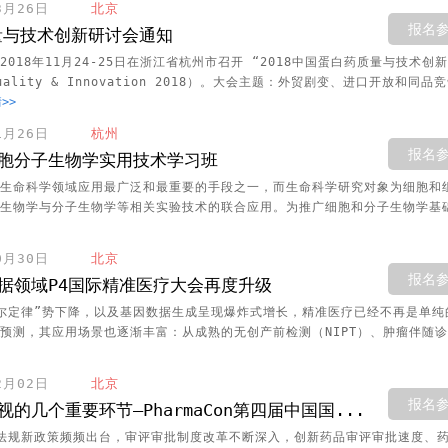
03月26日
北京
报名
质量与技术创新研讨会通知
018年11月24-25日在浙江省杭州市召开 “2018中国蛋白药质量与技术创
：Quality & Innovation 2018）。大会主题：外贸剧变、进口开放和同品
>>
11月26日
杭州
报名
胞分子生物学实用技术学习班
生命科学领域应用最广泛和最重要的手段之一，而生命科学研究对象为细胞和
生物学与分子生物学等相关实验技术的联合应用。为推广细胞和分子生物学基础
10月30日
北京
报名
据领域P4国际精准医疗大会再度升级
尔定律”势下降，以及基因数据生成呈现爆炸式增长，精准医疗已经不再是单纯
预测，其应用场景也逐渐丰富：从成熟的无创产前检测（NIPT）、肿瘤伴随
12月02日
北京
报名
的几个重要环节—PharmaCon第四届中国国...
法规新政策频频出台，审评审批制度改革不断深入，创新药品审评审批速度、