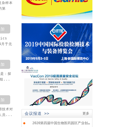
复杂样本
的第
参加
ics
4月于北
参加
题是：探
组...
参加
用技术对
会议报道 >>
更多
员...
●
2020第四届中国生物医药园区产业创...