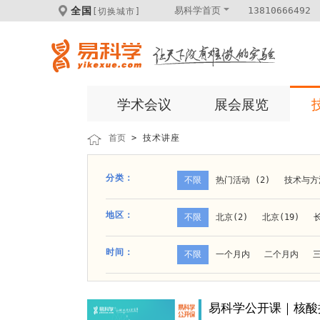
全国
易科学首页
13810666492
[切换城市]
学术会议
展会展览
首页
> 技术讲座
分类：
不限
热门活动 (2)
技术与方法
线上讲座 (15)
地区：
不限
北京(2)
北京(19)
长
时间：
不限
一个月内
二个月内
易科学公开课｜核酸