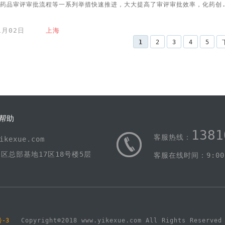
药品审评审批流程等一系列举措快速推进，大大提高了审评审批效率，化药创
11月02日
上海
1
2
3
4
5
帮助
1381
客服热线：
kexue.com
区总部基地17区18号楼5层
客服在线时间：9:00-
号-3
Copyright©2018 www.yikexue.com All Rights Res