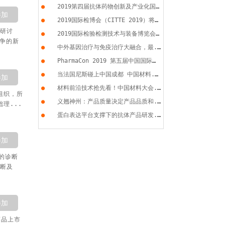
●
2019第四届抗体药物创新及产业化国...
参加
●
2019国际检博会（CITTE 2019）将于...
新研讨
●
2019国际检验检测技术与装备博览会...
竞争的新
●
中外基因治疗与免疫治疗大融合，最...
●
PharmaCon 2019 第五届中国国际化...
●
当法国尼斯碰上中国成都 中国材料...
参加
●
材料前沿技术抢先看！中国材料大会...
组织，所
●
义翘神州：产品质量决定产品品质和...
理...
●
蛋白表达平台支撑下的抗体产品研发...
参加
的诊断
诊断及
参加
药品上市