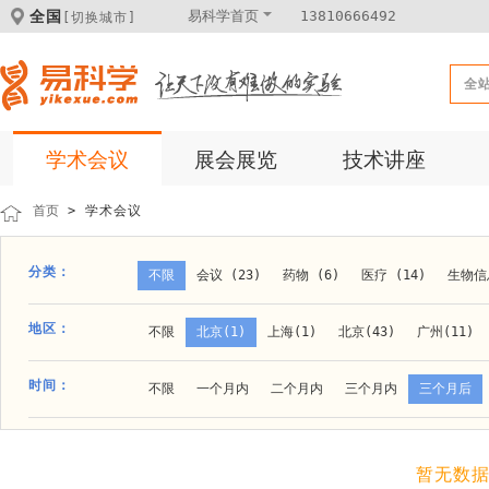
全国
易科学首页
13810666492
[切换城市]
全
学术会议
展会展览
技术讲座
首页
> 学术会议
分类：
不限
会议 (23)
药物 (6)
医疗 (14)
生物信息
科学仪器 (8)
医疗健康 (15)
成果转化 (2)
微
地区：
不限
北京(1)
上海(1)
北京(43)
广州(11)
体外诊断 (2)
细胞及分子生物 (10)
活动 (2)
贵阳(1)
石家庄(1)
郑州(1)
长春(1)
南京(1
时间：
不限
一个月内
二个月内
三个月内
三个月后
材料 (11)
材料化工 (1)
新材料 (1)
大连(2)
阿拉善盟(1)
青岛(1)
泰安(1)
烟台(
成都(4)
天津(3)
杭州(5)
重庆(1)
合肥(4)
暂无数