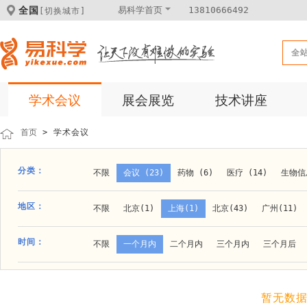
全国
易科学首页
13810666492
[切换城市]
全
学术会议
展会展览
技术讲座
首页
> 学术会议
分类：
不限
会议 (23)
药物 (6)
医疗 (14)
生物信息
科学仪器 (8)
医疗健康 (15)
成果转化 (2)
微
地区：
不限
北京(1)
上海(1)
北京(43)
广州(11)
体外诊断 (2)
细胞及分子生物 (10)
活动 (2)
贵阳(1)
石家庄(1)
郑州(1)
长春(1)
南京(1
时间：
不限
一个月内
二个月内
三个月内
三个月后
材料 (11)
材料化工 (1)
新材料 (1)
大连(2)
阿拉善盟(1)
青岛(1)
泰安(1)
烟台(
成都(4)
天津(3)
杭州(5)
重庆(1)
合肥(4)
暂无数