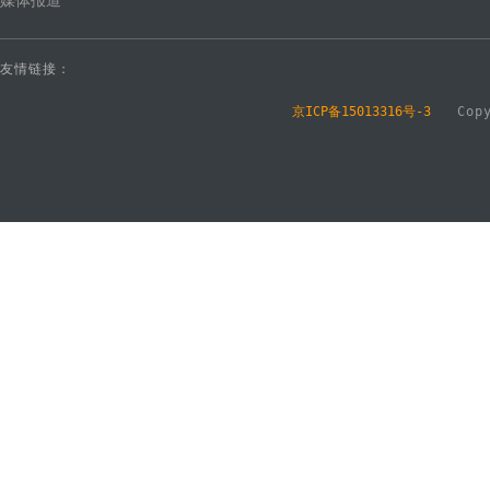
媒体报道
友情链接：
京ICP备15013316号-3
Copyr