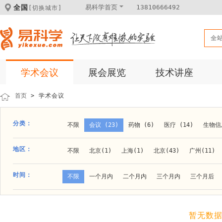
全国
易科学首页
13810666492
[切换城市]
全
学术会议
展会展览
技术讲座
首页
> 学术会议
分类：
不限
会议 (23)
药物 (6)
医疗 (14)
生物信息
科学仪器 (8)
医疗健康 (15)
成果转化 (2)
微
地区：
不限
北京(1)
上海(1)
北京(43)
广州(11)
体外诊断 (2)
细胞及分子生物 (10)
活动 (2)
贵阳(1)
石家庄(1)
郑州(1)
长春(1)
南京(1
时间：
不限
一个月内
二个月内
三个月内
三个月后
材料 (11)
材料化工 (1)
新材料 (1)
大连(2)
阿拉善盟(1)
青岛(1)
泰安(1)
烟台(
成都(4)
天津(3)
杭州(5)
重庆(1)
合肥(4)
暂无数