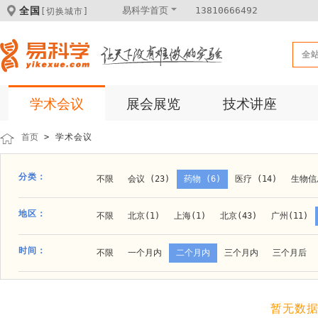
全国
易科学首页
13810666492
[切换城市]
全
学术会议
展会展览
技术讲座
首页
> 学术会议
分类：
不限
会议 (23)
药物 (6)
医疗 (14)
生物信息
科学仪器 (8)
医疗健康 (15)
成果转化 (2)
微
地区：
不限
北京(1)
上海(1)
北京(43)
广州(11)
体外诊断 (2)
细胞及分子生物 (10)
活动 (2)
贵阳(1)
石家庄(1)
郑州(1)
长春(1)
南京(1
时间：
不限
一个月内
二个月内
三个月内
三个月后
材料 (11)
材料化工 (1)
新材料 (1)
大连(2)
阿拉善盟(1)
青岛(1)
泰安(1)
烟台(
成都(4)
天津(3)
杭州(5)
重庆(1)
合肥(4)
暂无数