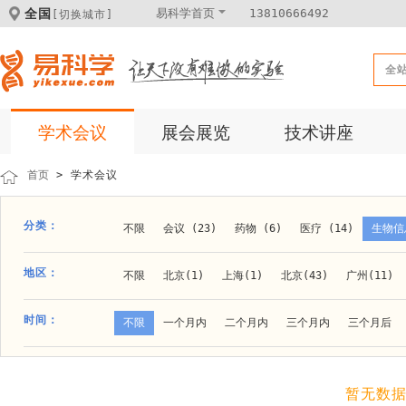
全国
易科学首页
13810666492
[切换城市]
全
学术会议
展会展览
技术讲座
首页
> 学术会议
分类：
不限
会议 (23)
药物 (6)
医疗 (14)
生物信息
科学仪器 (8)
医疗健康 (15)
成果转化 (2)
微
地区：
不限
北京(1)
上海(1)
北京(43)
广州(11)
体外诊断 (2)
细胞及分子生物 (10)
活动 (2)
贵阳(1)
石家庄(1)
郑州(1)
长春(1)
南京(1
时间：
不限
一个月内
二个月内
三个月内
三个月后
材料 (11)
材料化工 (1)
新材料 (1)
大连(2)
阿拉善盟(1)
青岛(1)
泰安(1)
烟台(
成都(4)
天津(3)
杭州(5)
重庆(1)
合肥(4)
暂无数