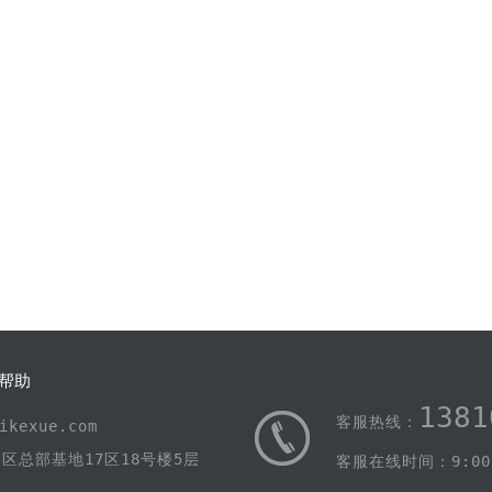
帮助
1381
客服热线：
kexue.com
区总部基地17区18号楼5层
客服在线时间：9:00-