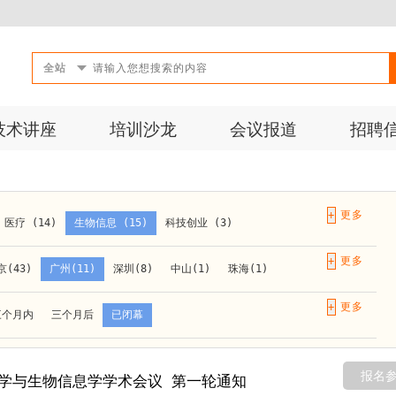
全站
技术讲座
培训沙龙
会议报道
招聘
+
医疗 (14)
生物信息 (15)
科技创业 (3)
成果转化 (2)
微生物 (1)
第三方检测 (11)
+
京(43)
广州(11)
深圳(8)
中山(1)
珠海(1)
10)
活动 (2)
生物医药 (27)
实验仪器 (1)
长春(1)
南京(10)
苏州(3)
无锡(1)
南通(2)
+
三个月内
三个月后
已闭幕
材料 (1)
)
泰安(1)
烟台(1)
太原(1)
西安(4)
上海(31)
重庆(1)
合肥(4)
(1)
报名
学与生物信息学学术会议 第一轮通知