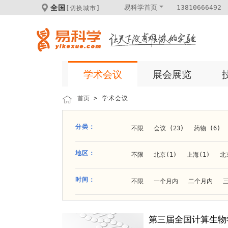
全国
易科学首页
13810666492
[切换城市]
学术会议
展会展览
首页
> 学术会议
分类：
不限
会议 (23)
药物 (6)
科学仪器 (8)
医疗健康 (15)
地区：
不限
北京(1)
上海(1)
北
体外诊断 (2)
细胞及分子生物 (
贵阳(1)
石家庄(1)
郑州(1)
时间：
不限
一个月内
二个月内
材料 (11)
材料化工 (1)
新
大连(2)
阿拉善盟(1)
青岛(1
成都(4)
天津(3)
杭州(5)
第三届全国计算生物