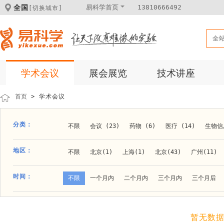
全国
易科学首页
13810666492
[切换城市]
全
学术会议
展会展览
技术讲座
首页
> 学术会议
分类：
不限
会议 (23)
药物 (6)
医疗 (14)
生物信息
科学仪器 (8)
医疗健康 (15)
成果转化 (2)
微
地区：
不限
北京(1)
上海(1)
北京(43)
广州(11)
体外诊断 (2)
细胞及分子生物 (10)
活动 (2)
贵阳(1)
石家庄(1)
郑州(1)
长春(1)
南京(1
时间：
不限
一个月内
二个月内
三个月内
三个月后
材料 (11)
材料化工 (1)
新材料 (1)
大连(2)
阿拉善盟(1)
青岛(1)
泰安(1)
烟台(
成都(4)
天津(3)
杭州(5)
重庆(1)
合肥(4)
暂无数