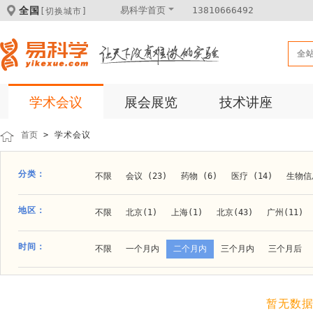
全国
易科学首页
13810666492
[切换城市]
全
学术会议
展会展览
技术讲座
首页
> 学术会议
分类：
不限
会议 (23)
药物 (6)
医疗 (14)
生物信息
科学仪器 (8)
医疗健康 (15)
成果转化 (2)
微
地区：
不限
北京(1)
上海(1)
北京(43)
广州(11)
体外诊断 (2)
细胞及分子生物 (10)
活动 (2)
贵阳(1)
石家庄(1)
郑州(1)
长春(1)
南京(1
时间：
不限
一个月内
二个月内
三个月内
三个月后
材料 (11)
材料化工 (1)
新材料 (1)
大连(2)
阿拉善盟(1)
青岛(1)
泰安(1)
烟台(
成都(4)
天津(3)
杭州(5)
重庆(1)
合肥(4)
暂无数