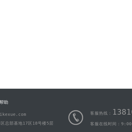
帮助
1381
客服热线：
kexue.com
区总部基地17区18号楼5层
客服在线时间：9:00-