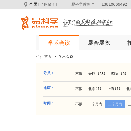
全国
易科学首页
13810666492
[切换城市]
学术会议
展会展览
首页
> 学术会议
分类：
不限
会议 (23)
药物 (6)
科学仪器 (8)
医疗健康 (15)
地区：
不限
北京(1)
上海(1)
北
体外诊断 (2)
细胞及分子生物 (
贵阳(1)
石家庄(1)
郑州(1)
时间：
不限
一个月内
二个月内
材料 (11)
材料化工 (1)
新
大连(2)
阿拉善盟(1)
青岛(1
成都(4)
天津(3)
杭州(5)