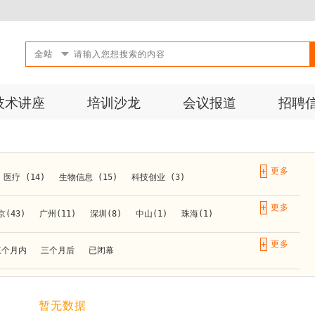
全站
技术讲座
培训沙龙
会议报道
招聘
+
医疗 (14)
生物信息 (15)
科技创业 (3)
成果转化 (2)
微生物 (1)
第三方检测 (11)
+
京(43)
广州(11)
深圳(8)
中山(1)
珠海(1)
10)
活动 (2)
生物医药 (27)
实验仪器 (1)
长春(1)
南京(10)
苏州(3)
无锡(1)
南通(2)
+
三个月内
三个月后
已闭幕
材料 (1)
)
泰安(1)
烟台(1)
太原(1)
西安(4)
上海(31)
重庆(1)
合肥(4)
(1)
暂无数据