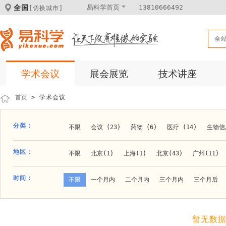
全国
易科学首页
13810666492
[切换城市]
全
学术会议
展会展览
技术讲座
首页
> 学术会议
分类：
不限
会议 (23)
药物 (6)
医疗 (14)
生物信息
科学仪器 (8)
医疗健康 (15)
成果转化 (2)
微
地区：
不限
北京(1)
上海(1)
北京(43)
广州(11)
体外诊断 (2)
细胞及分子生物 (10)
活动 (2)
贵阳(1)
石家庄(1)
郑州(1)
长春(1)
南京(1
时间：
不限
一个月内
二个月内
三个月内
三个月后
材料 (11)
材料化工 (1)
新材料 (1)
大连(2)
阿拉善盟(1)
青岛(1)
泰安(1)
烟台(
成都(4)
天津(3)
杭州(5)
重庆(1)
合肥(4)
暂无数