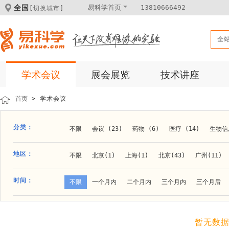
全国
易科学首页
13810666492
[切换城市]
全
学术会议
展会展览
技术讲座
首页
> 学术会议
分类：
不限
会议 (23)
药物 (6)
医疗 (14)
生物信息
科学仪器 (8)
医疗健康 (15)
成果转化 (2)
微
地区：
不限
北京(1)
上海(1)
北京(43)
广州(11)
体外诊断 (2)
细胞及分子生物 (10)
活动 (2)
贵阳(1)
石家庄(1)
郑州(1)
长春(1)
南京(1
时间：
不限
一个月内
二个月内
三个月内
三个月后
材料 (11)
材料化工 (1)
新材料 (1)
大连(2)
阿拉善盟(1)
青岛(1)
泰安(1)
烟台(
成都(4)
天津(3)
杭州(5)
重庆(1)
合肥(4)
暂无数