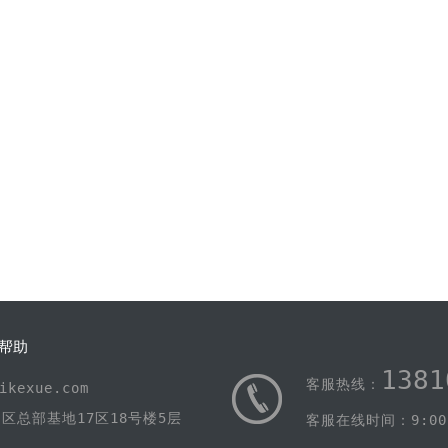
帮助
1381
客服热线：
kexue.com
区总部基地17区18号楼5层
客服在线时间：9:00-