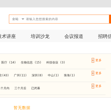
全站
技术讲座
培训沙龙
会议报道
招聘
+
医疗 (14)
生物信息 (15)
科技创业 (3)
成果转化 (2)
微生物 (1)
第三方检测 (11)
+
京(43)
广州(11)
深圳(8)
中山(1)
珠海(1)
10)
活动 (2)
生物医药 (27)
实验仪器 (1)
长春(1)
南京(10)
苏州(3)
无锡(1)
南通(2)
+
三个月内
三个月后
已闭幕
材料 (1)
)
泰安(1)
烟台(1)
太原(1)
西安(4)
上海(31)
重庆(1)
合肥(4)
(1)
暂无数据