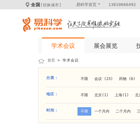
全国
易科学首页
13810666492
[切换城市]
学术会议
展会展览
首页
> 学术会议
分类：
不限
会议 (23)
药物 (6)
科学仪器 (8)
医疗健康 (15)
地区：
不限
北京(1)
上海(1)
北
体外诊断 (2)
细胞及分子生物 (
贵阳(1)
石家庄(1)
郑州(1)
时间：
不限
一个月内
二个月内
材料 (11)
材料化工 (1)
新
大连(2)
阿拉善盟(1)
青岛(1
成都(4)
天津(3)
杭州(5)