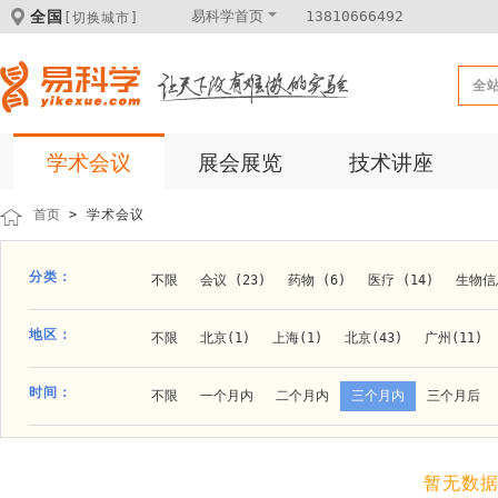
全国
易科学首页
13810666492
[切换城市]
全
学术会议
展会展览
技术讲座
首页
> 学术会议
分类：
不限
会议 (23)
药物 (6)
医疗 (14)
生物信息
科学仪器 (8)
医疗健康 (15)
成果转化 (2)
微
地区：
不限
北京(1)
上海(1)
北京(43)
广州(11)
体外诊断 (2)
细胞及分子生物 (10)
活动 (2)
贵阳(1)
石家庄(1)
郑州(1)
长春(1)
南京(1
时间：
不限
一个月内
二个月内
三个月内
三个月后
材料 (11)
材料化工 (1)
新材料 (1)
大连(2)
阿拉善盟(1)
青岛(1)
泰安(1)
烟台(
成都(4)
天津(3)
杭州(5)
重庆(1)
合肥(4)
暂无数