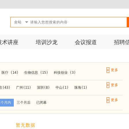
全站
技术讲座
培训沙龙
会议报道
招聘
+
医疗 (14)
生物信息 (15)
科技创业 (3)
成果转化 (2)
微生物 (1)
第三方检测 (11)
+
京(43)
广州(11)
深圳(8)
中山(1)
珠海(1)
10)
活动 (2)
生物医药 (27)
实验仪器 (1)
长春(1)
南京(10)
苏州(3)
无锡(1)
南通(2)
+
三个月内
三个月后
已闭幕
材料 (1)
)
泰安(1)
烟台(1)
太原(1)
西安(4)
上海(31)
重庆(1)
合肥(4)
(1)
暂无数据