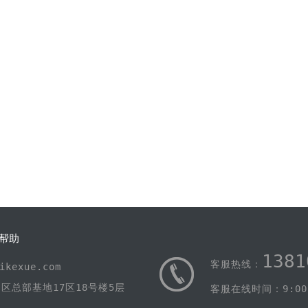
帮助
1381
客服热线：
kexue.com
区总部基地17区18号楼5层
客服在线时间：9:00-