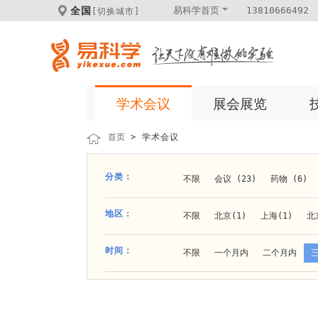
全国
易科学首页
13810666492
[切换城市]
学术会议
展会展览
首页
> 学术会议
分类：
不限
会议 (23)
药物 (6)
科学仪器 (8)
医疗健康 (15)
地区：
不限
北京(1)
上海(1)
北
体外诊断 (2)
细胞及分子生物 (
贵阳(1)
石家庄(1)
郑州(1)
时间：
不限
一个月内
二个月内
材料 (11)
材料化工 (1)
新
大连(2)
阿拉善盟(1)
青岛(1
成都(4)
天津(3)
杭州(5)