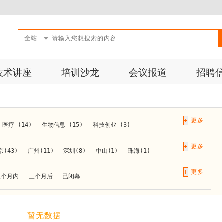
全站
技术讲座
培训沙龙
会议报道
招聘
+
医疗 (14)
生物信息 (15)
科技创业 (3)
成果转化 (2)
微生物 (1)
第三方检测 (11)
+
京(43)
广州(11)
深圳(8)
中山(1)
珠海(1)
10)
活动 (2)
生物医药 (27)
实验仪器 (1)
长春(1)
南京(10)
苏州(3)
无锡(1)
南通(2)
+
三个月内
三个月后
已闭幕
材料 (1)
)
泰安(1)
烟台(1)
太原(1)
西安(4)
上海(31)
重庆(1)
合肥(4)
(1)
暂无数据