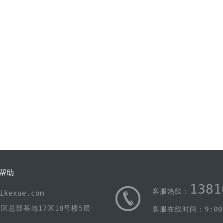
帮助
1381
客服热线：
kexue.com
区总部基地17区18号楼5层
客服在线时间：9:00-