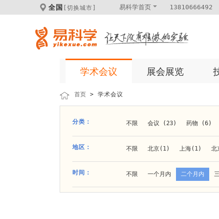
全国
易科学首页
13810666492
[切换城市]
学术会议
展会展览
首页
> 学术会议
分类：
不限
会议 (23)
药物 (6)
科学仪器 (8)
医疗健康 (15)
地区：
不限
北京(1)
上海(1)
北
体外诊断 (2)
细胞及分子生物 (
贵阳(1)
石家庄(1)
郑州(1)
时间：
不限
一个月内
二个月内
材料 (11)
材料化工 (1)
新
大连(2)
阿拉善盟(1)
青岛(1
成都(4)
天津(3)
杭州(5)