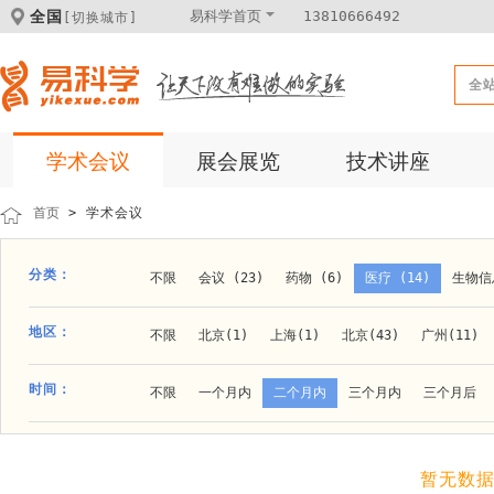
全国
易科学首页
13810666492
[切换城市]
全
学术会议
展会展览
技术讲座
首页
> 学术会议
分类：
不限
会议 (23)
药物 (6)
医疗 (14)
生物信息
科学仪器 (8)
医疗健康 (15)
成果转化 (2)
微
地区：
不限
北京(1)
上海(1)
北京(43)
广州(11)
体外诊断 (2)
细胞及分子生物 (10)
活动 (2)
贵阳(1)
石家庄(1)
郑州(1)
长春(1)
南京(1
时间：
不限
一个月内
二个月内
三个月内
三个月后
材料 (11)
材料化工 (1)
新材料 (1)
大连(2)
阿拉善盟(1)
青岛(1)
泰安(1)
烟台(
成都(4)
天津(3)
杭州(5)
重庆(1)
合肥(4)
暂无数