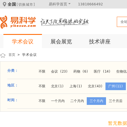
全国
易科学首页
13810666492
[切换城市]
全
学术会议
展会展览
技术讲座
首页
> 学术会议
分类：
不限
会议 (23)
药物 (6)
医疗 (14)
生物信息
科学仪器 (8)
医疗健康 (15)
成果转化 (2)
微
地区：
不限
北京(1)
上海(1)
北京(43)
广州(11)
体外诊断 (2)
细胞及分子生物 (10)
活动 (2)
贵阳(1)
石家庄(1)
郑州(1)
长春(1)
南京(1
时间：
不限
一个月内
二个月内
三个月内
三个月后
材料 (11)
材料化工 (1)
新材料 (1)
大连(2)
阿拉善盟(1)
青岛(1)
泰安(1)
烟台(
成都(4)
天津(3)
杭州(5)
重庆(1)
合肥(4)
暂无数