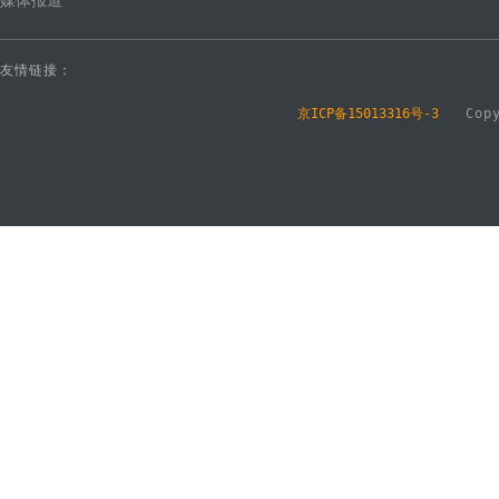
媒体报道
友情链接：
京ICP备15013316号-3
Copyr