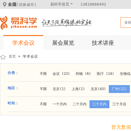
全国
易科学首页
13810666492
[切换城市]
全
学术会议
展会展览
技术讲座
首页
> 学术会议
分类：
不限
会议 (23)
药物 (6)
医疗 (14)
生物信息
科学仪器 (8)
医疗健康 (15)
成果转化 (2)
微
地区：
不限
北京(1)
上海(1)
北京(43)
广州(11)
体外诊断 (2)
细胞及分子生物 (10)
活动 (2)
贵阳(1)
石家庄(1)
郑州(1)
长春(1)
南京(1
时间：
不限
一个月内
二个月内
三个月内
三个月后
材料 (11)
材料化工 (1)
新材料 (1)
大连(2)
阿拉善盟(1)
青岛(1)
泰安(1)
烟台(
成都(4)
天津(3)
杭州(5)
重庆(1)
合肥(4)
暂无数