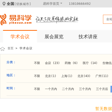
全国
易科学首页
13810666492
[切换城市]
全
学术会议
展会展览
技术讲座
首页
> 学术会议
分类：
不限
会议 (23)
药物 (6)
医疗 (14)
生物信息
科学仪器 (8)
医疗健康 (15)
成果转化 (2)
微
地区：
不限
北京(1)
上海(1)
北京(43)
广州(11)
体外诊断 (2)
细胞及分子生物 (10)
活动 (2)
贵阳(1)
石家庄(1)
郑州(1)
长春(1)
南京(1
时间：
不限
一个月内
二个月内
三个月内
三个月后
材料 (11)
材料化工 (1)
新材料 (1)
大连(2)
阿拉善盟(1)
青岛(1)
泰安(1)
烟台(
成都(4)
天津(3)
杭州(5)
重庆(1)
合肥(4)
暂无数