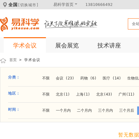
全国
易科学首页
13810666492
[切换城市]
全
学术会议
展会展览
技术讲座
首页
> 学术会议
分类：
不限
会议 (23)
药物 (6)
医疗 (14)
生物信息
科学仪器 (8)
医疗健康 (15)
成果转化 (2)
微
地区：
不限
北京(1)
上海(1)
北京(43)
广州(11)
体外诊断 (2)
细胞及分子生物 (10)
活动 (2)
贵阳(1)
石家庄(1)
郑州(1)
长春(1)
南京(1
时间：
不限
一个月内
二个月内
三个月内
三个月后
材料 (11)
材料化工 (1)
新材料 (1)
大连(2)
阿拉善盟(1)
青岛(1)
泰安(1)
烟台(
成都(4)
天津(3)
杭州(5)
重庆(1)
合肥(4)
暂无数