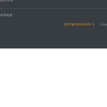
媒体报道
友情链接：
京ICP备15013316号-3
Copyr