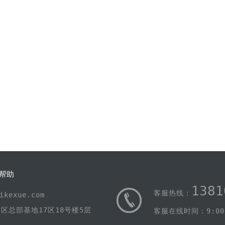
帮助
1381
客服热线：
kexue.com
区总部基地17区18号楼5层
客服在线时间：9:00-