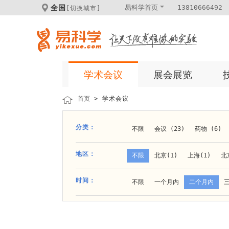
全国
易科学首页
13810666492
[切换城市]
学术会议
展会展览
首页
> 学术会议
分类：
不限
会议 (23)
药物 (6)
科学仪器 (8)
医疗健康 (15)
地区：
不限
北京(1)
上海(1)
北
体外诊断 (2)
细胞及分子生物 (
贵阳(1)
石家庄(1)
郑州(1)
时间：
不限
一个月内
二个月内
材料 (11)
材料化工 (1)
新
大连(2)
阿拉善盟(1)
青岛(1
成都(4)
天津(3)
杭州(5)