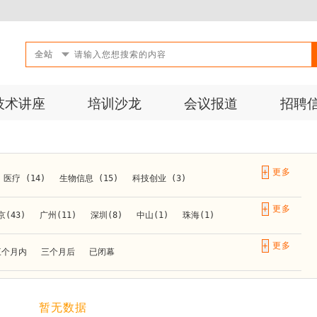
全站
技术讲座
培训沙龙
会议报道
招聘
+
医疗 (14)
生物信息 (15)
科技创业 (3)
成果转化 (2)
微生物 (1)
第三方检测 (11)
+
京(43)
广州(11)
深圳(8)
中山(1)
珠海(1)
10)
活动 (2)
生物医药 (27)
实验仪器 (1)
长春(1)
南京(10)
苏州(3)
无锡(1)
南通(2)
+
三个月内
三个月后
已闭幕
材料 (1)
)
泰安(1)
烟台(1)
太原(1)
西安(4)
上海(31)
重庆(1)
合肥(4)
(1)
暂无数据