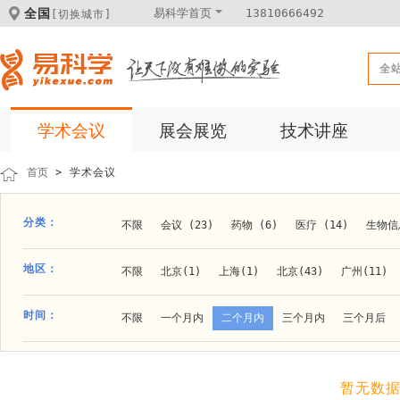
全国
易科学首页
13810666492
[切换城市]
全
学术会议
展会展览
技术讲座
首页
> 学术会议
分类：
不限
会议 (23)
药物 (6)
医疗 (14)
生物信息
科学仪器 (8)
医疗健康 (15)
成果转化 (2)
微
地区：
不限
北京(1)
上海(1)
北京(43)
广州(11)
体外诊断 (2)
细胞及分子生物 (10)
活动 (2)
贵阳(1)
石家庄(1)
郑州(1)
长春(1)
南京(1
时间：
不限
一个月内
二个月内
三个月内
三个月后
材料 (11)
材料化工 (1)
新材料 (1)
大连(2)
阿拉善盟(1)
青岛(1)
泰安(1)
烟台(
成都(4)
天津(3)
杭州(5)
重庆(1)
合肥(4)
暂无数