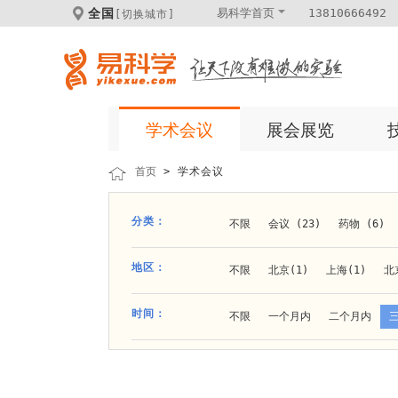
全国
易科学首页
13810666492
[切换城市]
学术会议
展会展览
首页
> 学术会议
分类：
不限
会议 (23)
药物 (6)
科学仪器 (8)
医疗健康 (15)
地区：
不限
北京(1)
上海(1)
北
体外诊断 (2)
细胞及分子生物 (
贵阳(1)
石家庄(1)
郑州(1)
时间：
不限
一个月内
二个月内
材料 (11)
材料化工 (1)
新
大连(2)
阿拉善盟(1)
青岛(1
成都(4)
天津(3)
杭州(5)