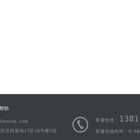
帮助
1381
客服热线：
kexue.com
区总部基地17区18号楼5层
客服在线时间：9:00-