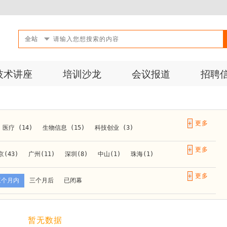
全站
技术讲座
培训沙龙
会议报道
招聘
+
医疗 (14)
生物信息 (15)
科技创业 (3)
成果转化 (2)
微生物 (1)
第三方检测 (11)
+
京(43)
广州(11)
深圳(8)
中山(1)
珠海(1)
10)
活动 (2)
生物医药 (27)
实验仪器 (1)
长春(1)
南京(10)
苏州(3)
无锡(1)
南通(2)
+
三个月内
三个月后
已闭幕
材料 (1)
)
泰安(1)
烟台(1)
太原(1)
西安(4)
上海(31)
重庆(1)
合肥(4)
(1)
暂无数据