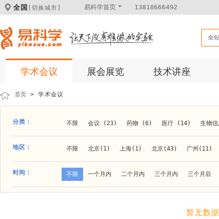
全国
易科学首页
13810666492
[切换城市]
全
学术会议
展会展览
技术讲座
首页
> 学术会议
分类：
不限
会议 (23)
药物 (6)
医疗 (14)
生物信息
科学仪器 (8)
医疗健康 (15)
成果转化 (2)
微
地区：
不限
北京(1)
上海(1)
北京(43)
广州(11)
体外诊断 (2)
细胞及分子生物 (10)
活动 (2)
贵阳(1)
石家庄(1)
郑州(1)
长春(1)
南京(1
时间：
不限
一个月内
二个月内
三个月内
三个月后
材料 (11)
材料化工 (1)
新材料 (1)
大连(2)
阿拉善盟(1)
青岛(1)
泰安(1)
烟台(
成都(4)
天津(3)
杭州(5)
重庆(1)
合肥(4)
暂无数