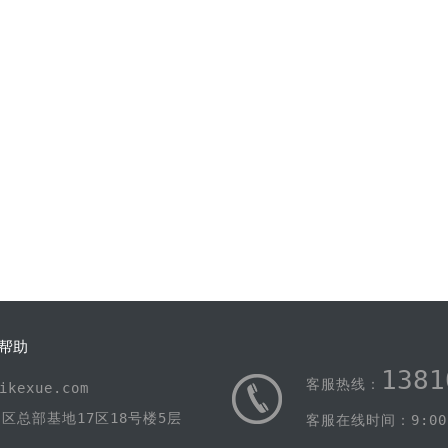
帮助
1381
客服热线：
kexue.com
区总部基地17区18号楼5层
客服在线时间：9:00-