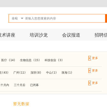
全站
技术讲座
培训沙龙
会议报道
招聘
+
医疗 (14)
生物信息 (15)
科技创业 (3)
成果转化 (2)
微生物 (1)
第三方检测 (11)
+
京(43)
广州(11)
深圳(8)
中山(1)
珠海(1)
10)
活动 (2)
生物医药 (27)
实验仪器 (1)
长春(1)
南京(10)
苏州(3)
无锡(1)
南通(2)
+
三个月内
三个月后
已闭幕
材料 (1)
)
泰安(1)
烟台(1)
太原(1)
西安(4)
上海(31)
重庆(1)
合肥(4)
(1)
暂无数据