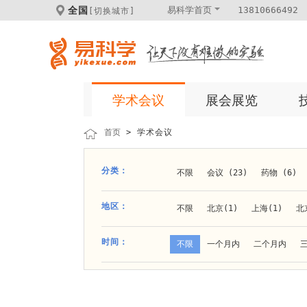
全国
易科学首页
13810666492
[切换城市]
学术会议
展会展览
首页
> 学术会议
分类：
不限
会议 (23)
药物 (6)
科学仪器 (8)
医疗健康 (15)
地区：
不限
北京(1)
上海(1)
北
体外诊断 (2)
细胞及分子生物 (
贵阳(1)
石家庄(1)
郑州(1)
时间：
不限
一个月内
二个月内
材料 (11)
材料化工 (1)
新
大连(2)
阿拉善盟(1)
青岛(1
成都(4)
天津(3)
杭州(5)