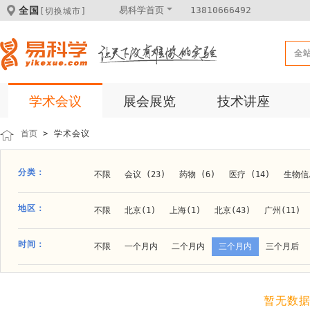
全国
易科学首页
13810666492
[切换城市]
全
学术会议
展会展览
技术讲座
首页
> 学术会议
分类：
不限
会议 (23)
药物 (6)
医疗 (14)
生物信息
科学仪器 (8)
医疗健康 (15)
成果转化 (2)
微
地区：
不限
北京(1)
上海(1)
北京(43)
广州(11)
体外诊断 (2)
细胞及分子生物 (10)
活动 (2)
贵阳(1)
石家庄(1)
郑州(1)
长春(1)
南京(1
时间：
不限
一个月内
二个月内
三个月内
三个月后
材料 (11)
材料化工 (1)
新材料 (1)
大连(2)
阿拉善盟(1)
青岛(1)
泰安(1)
烟台(
成都(4)
天津(3)
杭州(5)
重庆(1)
合肥(4)
暂无数