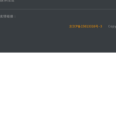
媒体报道
友情链接：
京ICP备15013316号-3
Copyr