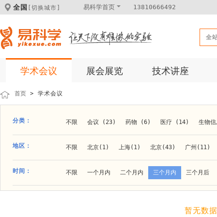
全国
易科学首页
13810666492
[切换城市]
全
学术会议
展会展览
技术讲座
首页
> 学术会议
分类：
不限
会议 (23)
药物 (6)
医疗 (14)
生物信息
科学仪器 (8)
医疗健康 (15)
成果转化 (2)
微
地区：
不限
北京(1)
上海(1)
北京(43)
广州(11)
体外诊断 (2)
细胞及分子生物 (10)
活动 (2)
贵阳(1)
石家庄(1)
郑州(1)
长春(1)
南京(1
时间：
不限
一个月内
二个月内
三个月内
三个月后
材料 (11)
材料化工 (1)
新材料 (1)
大连(2)
阿拉善盟(1)
青岛(1)
泰安(1)
烟台(
成都(4)
天津(3)
杭州(5)
重庆(1)
合肥(4)
暂无数