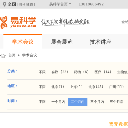
全国
易科学首页
13810666492
[切换城市]
全
学术会议
展会展览
技术讲座
首页
> 学术会议
分类：
不限
会议 (23)
药物 (6)
医疗 (14)
生物信息
科学仪器 (8)
医疗健康 (15)
成果转化 (2)
微
地区：
不限
北京(1)
上海(1)
北京(43)
广州(11)
体外诊断 (2)
细胞及分子生物 (10)
活动 (2)
贵阳(1)
石家庄(1)
郑州(1)
长春(1)
南京(1
时间：
不限
一个月内
二个月内
三个月内
三个月后
材料 (11)
材料化工 (1)
新材料 (1)
大连(2)
阿拉善盟(1)
青岛(1)
泰安(1)
烟台(
成都(4)
天津(3)
杭州(5)
重庆(1)
合肥(4)
暂无数