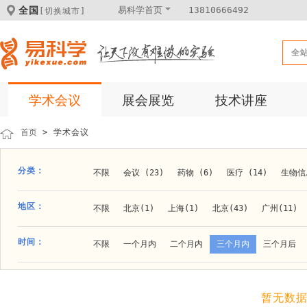
全国
易科学首页
13810666492
[切换城市]
全
学术会议
展会展览
技术讲座
首页
> 学术会议
分类：
不限
会议 (23)
药物 (6)
医疗 (14)
生物信息
科学仪器 (8)
医疗健康 (15)
成果转化 (2)
微
地区：
不限
北京(1)
上海(1)
北京(43)
广州(11)
体外诊断 (2)
细胞及分子生物 (10)
活动 (2)
贵阳(1)
石家庄(1)
郑州(1)
长春(1)
南京(1
时间：
不限
一个月内
二个月内
三个月内
三个月后
材料 (11)
材料化工 (1)
新材料 (1)
大连(2)
阿拉善盟(1)
青岛(1)
泰安(1)
烟台(
成都(4)
天津(3)
杭州(5)
重庆(1)
合肥(4)
暂无数