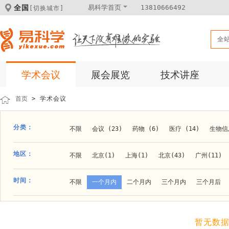
全国
易科学首页
13810666492
[切换城市]
全
学术会议
展会展览
技术讲座
首页
> 学术会议
分类：
不限
会议 (23)
药物 (6)
医疗 (14)
生物信息
科学仪器 (8)
医疗健康 (15)
成果转化 (2)
微
地区：
不限
北京(1)
上海(1)
北京(43)
广州(11)
体外诊断 (2)
细胞及分子生物 (10)
活动 (2)
贵阳(1)
石家庄(1)
郑州(1)
长春(1)
南京(1
时间：
不限
一个月内
二个月内
三个月内
三个月后
材料 (11)
材料化工 (1)
新材料 (1)
大连(2)
阿拉善盟(1)
青岛(1)
泰安(1)
烟台(
成都(4)
天津(3)
杭州(5)
重庆(1)
合肥(4)
暂无数