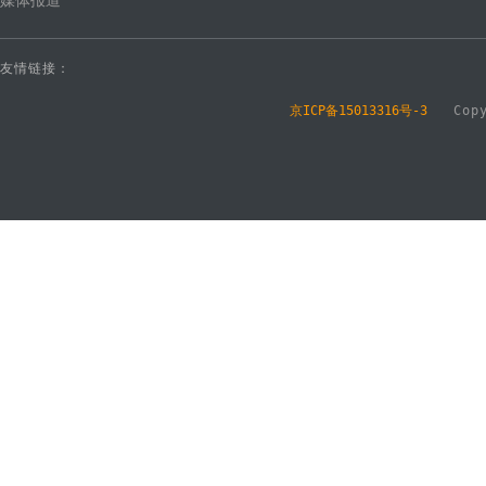
媒体报道
友情链接：
京ICP备15013316号-3
Copyr