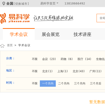
全国
易科学首页
13810666492
[切换城市]
全
学术会议
展会展览
技术讲座
首页
> 学术会议
分类：
不限
会议 (23)
药物 (6)
医疗 (14)
生物信息
科学仪器 (8)
医疗健康 (15)
成果转化 (2)
微
地区：
不限
北京(1)
上海(1)
北京(43)
广州(11)
体外诊断 (2)
细胞及分子生物 (10)
活动 (2)
贵阳(1)
石家庄(1)
郑州(1)
长春(1)
南京(1
时间：
不限
一个月内
二个月内
三个月内
三个月后
材料 (11)
材料化工 (1)
新材料 (1)
大连(2)
阿拉善盟(1)
青岛(1)
泰安(1)
烟台(
成都(4)
天津(3)
杭州(5)
重庆(1)
合肥(4)
暂无数