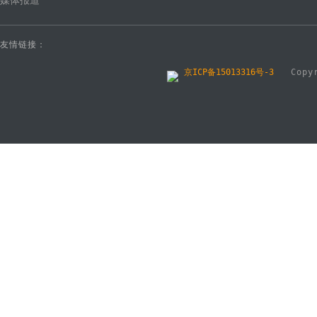
媒体报道
友情链接：
京ICP备15013316号-3
Copyri