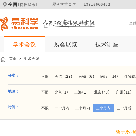
全国
易科学首页
13810666492
[切换城市]
全
学术会议
展会展览
技术讲座
首页
> 学术会议
分类：
不限
会议 (23)
药物 (6)
医疗 (14)
生物信息
科学仪器 (8)
医疗健康 (15)
成果转化 (2)
微
地区：
不限
北京(1)
上海(1)
北京(43)
广州(11)
体外诊断 (2)
细胞及分子生物 (10)
活动 (2)
贵阳(1)
石家庄(1)
郑州(1)
长春(1)
南京(1
时间：
不限
一个月内
二个月内
三个月内
三个月后
材料 (11)
材料化工 (1)
新材料 (1)
大连(2)
阿拉善盟(1)
青岛(1)
泰安(1)
烟台(
成都(4)
天津(3)
杭州(5)
重庆(1)
合肥(4)
暂无数