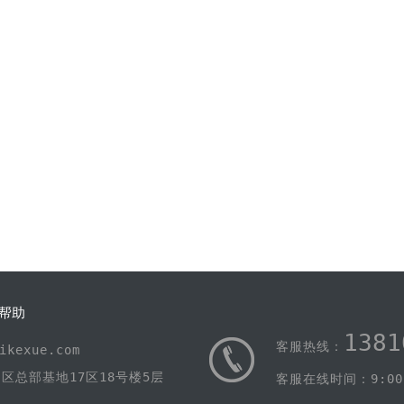
帮助
1381
客服热线：
kexue.com
区总部基地17区18号楼5层
客服在线时间：9:00-