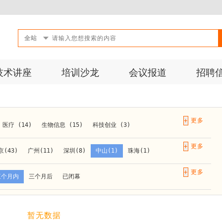
全站
技术讲座
培训沙龙
会议报道
招聘
+
医疗 (14)
生物信息 (15)
科技创业 (3)
成果转化 (2)
微生物 (1)
第三方检测 (11)
+
京(43)
广州(11)
深圳(8)
中山(1)
珠海(1)
10)
活动 (2)
生物医药 (27)
实验仪器 (1)
长春(1)
南京(10)
苏州(3)
无锡(1)
南通(2)
+
三个月内
三个月后
已闭幕
材料 (1)
)
泰安(1)
烟台(1)
太原(1)
西安(4)
上海(31)
重庆(1)
合肥(4)
(1)
暂无数据