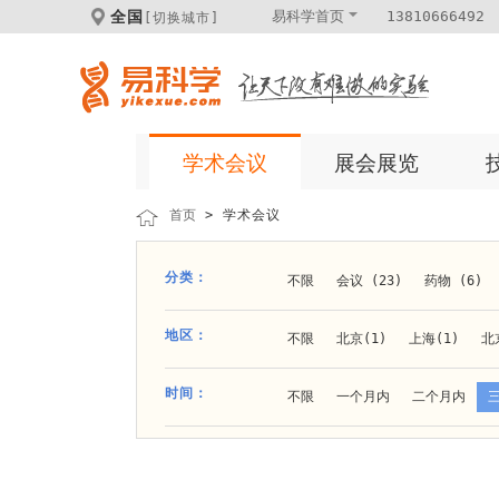
全国
易科学首页
13810666492
[切换城市]
学术会议
展会展览
首页
> 学术会议
分类：
不限
会议 (23)
药物 (6)
科学仪器 (8)
医疗健康 (15)
地区：
不限
北京(1)
上海(1)
北
体外诊断 (2)
细胞及分子生物 (
贵阳(1)
石家庄(1)
郑州(1)
时间：
不限
一个月内
二个月内
材料 (11)
材料化工 (1)
新
大连(2)
阿拉善盟(1)
青岛(1
成都(4)
天津(3)
杭州(5)