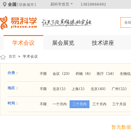
全国
易科学首页
13810666492
[切换城市]
全
学术会议
展会展览
技术讲座
首页
> 学术会议
分类：
不限
会议 (23)
药物 (6)
医疗 (14)
生物信息
科学仪器 (8)
医疗健康 (15)
成果转化 (2)
微
地区：
不限
北京(1)
上海(1)
北京(43)
广州(11)
体外诊断 (2)
细胞及分子生物 (10)
活动 (2)
贵阳(1)
石家庄(1)
郑州(1)
长春(1)
南京(1
时间：
不限
一个月内
二个月内
三个月内
三个月后
材料 (11)
材料化工 (1)
新材料 (1)
大连(2)
阿拉善盟(1)
青岛(1)
泰安(1)
烟台(
成都(4)
天津(3)
杭州(5)
重庆(1)
合肥(4)
暂无数